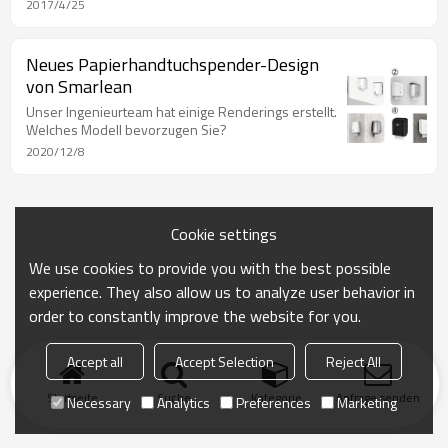
schützt es den Anwender effektiv.
2017/4/25
Neues Papierhandtuchspender-Design
von Smarlean
Unser Ingenieurteam hat einige Renderings erstellt.
Welches Modell bevorzugen Sie?
2020/12/8
Cookie settings
We use cookies to provide you with the best possible
experience. They also allow us to analyze user behavior in
order to constantly improve the website for you.
Accept all
Accept Selection
Reject All
Startseite
Suche
Kategorie
Anfrage senden
Necessary
Analytics
Preferences
Marketing