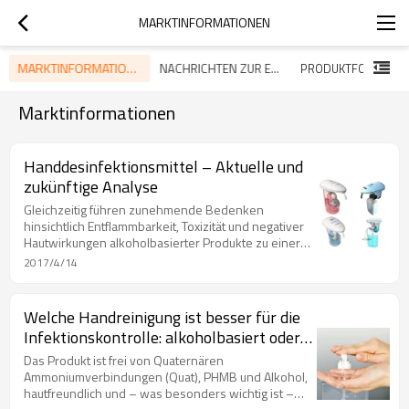
MARKTINFORMATIONEN
MARKTINFORMATIONEN
NACHRICHTEN ZUR EPIDEMIEBEKÄMPFUNG
PRODUKTFOTOS
Marktinformationen
Handdesinfektionsmittel – Aktuelle und
zukünftige Analyse
Gleichzeitig führen zunehmende Bedenken
hinsichtlich Entflammbarkeit, Toxizität und negativer
Hautwirkungen alkoholbasierter Produkte zu einer
steigenden Nachfrage nach alkoholfreien
2017/4/14
Handdesinfektionsmitteln.
Welche Handreinigung ist besser für die
Infektionskontrolle: alkoholbasiert oder
wasserbasiert?
Das Produkt ist frei von Quaternären
Ammoniumverbindungen (Quat), PHMB und Alkohol,
hautfreundlich und – was besonders wichtig ist –