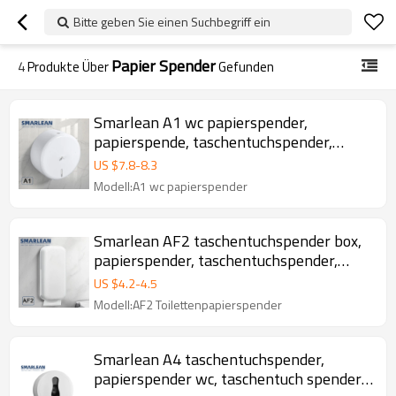
Bitte geben Sie einen Suchbegriff ein
Papier Spender
4
Produkte Über
Gefunden
Smarlean A1 wc papierspender,
papierspende, taschentuchspender,
papier spender, taschentuchspender box
US $
7.8
-
8.3
Modell:A1 wc papierspender
Smarlean AF2 taschentuchspender box,
papierspender, taschentuchspender,
papierspender wc
US $
4.2
-
4.5
Modell:AF2 Toilettenpapierspender
Smarlean A4 taschentuchspender,
papierspender wc, taschentuch spender,