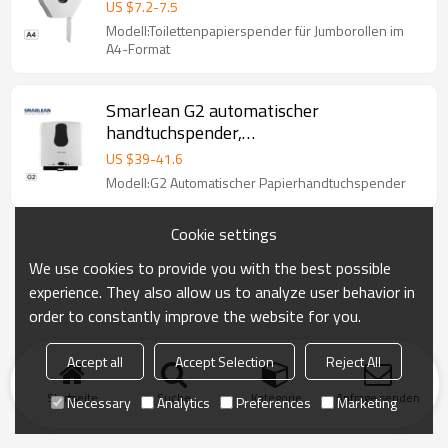
jumborollenspender
US $
7.2
-
7.5
Modell:Toilettenpapierspender für Jumborollen im
A4-Format
Smarlean G2 automatischer
handtuchspender,
papierhandtuchspender automatisch
US $
39
-
41.6
Modell:G2 Automatischer Papierhandtuchspender
Cookie settings
We use cookies to provide you with the best possible
experience. They also allow us to analyze user behavior in
order to constantly improve the website for you.
Accept all
Accept Selection
Reject All
Startseite
Suche
Kategorie
Anfrage senden
Necessary
Analytics
Preferences
Marketing