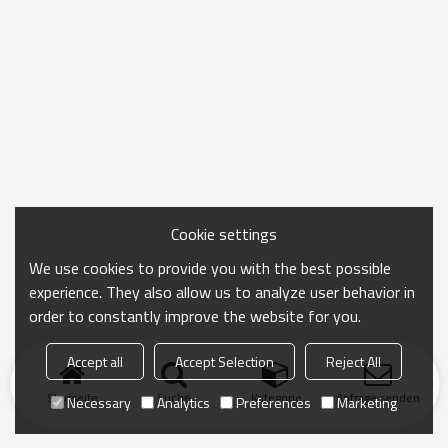
Cookie settings
We use cookies to provide you with the best possible
experience. They also allow us to analyze user behavior in
order to constantly improve the website for you.
Accept all
Accept Selection
Reject All
Startseite
Suche
Kategorie
Anfrage senden
Necessary
Analytics
Preferences
Marketing