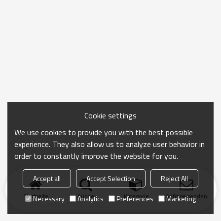
Cookie settings
We use cookies to provide you with the best possible
experience. They also allow us to analyze user behavior in
order to constantly improve the website for you.
Accept all
Accept Selection
Reject All
Startseite
Suche
Kategorie
Anfrage senden
Necessary
Analytics
Preferences
Marketing