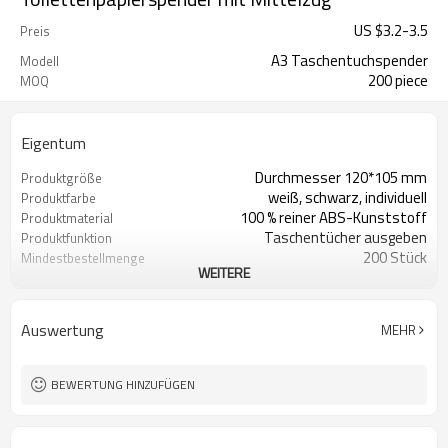
US $
3.2
-
3.5
Preis
A3 Taschentuchspender
Modell
200 piece
MOQ
Eigentum
Durchmesser 120*105 mm
Produktgröße
weiß, schwarz, individuell
Produktfarbe
100 % reiner ABS-Kunststoff
Produktmaterial
Taschentücher ausgeben
Produktfunktion
200 Stück
Mindestbestellmenge
WEITERE
Mindestbestellmenge 200 Stück
Individuelles Logo
Mindestbestellmenge 2000 Stück
Individuelle Farbe
Mindestbestellmenge 2000 Stück
Individuelles
Auswertung
MEHR
Erscheinungsbild
BEWERTUNG HINZUFÜGEN