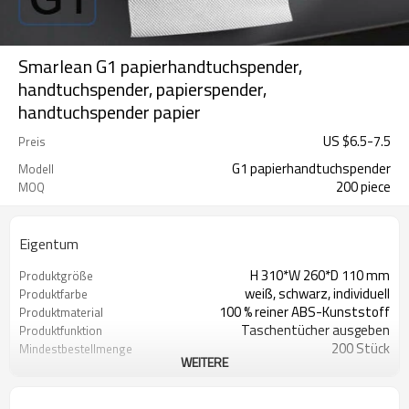
Smarlean G1 papierhandtuchspender,
handtuchspender, papierspender,
handtuchspender papier
US $
6.5
-
7.5
Preis
G1 papierhandtuchspender
Modell
200 piece
MOQ
Eigentum
H 310*W 260*D 110 mm
Produktgröße
weiß, schwarz, individuell
Produktfarbe
100 % reiner ABS-Kunststoff
Produktmaterial
Taschentücher ausgeben
Produktfunktion
200 Stück
Mindestbestellmenge
WEITERE
Mindestbestellmenge 200 Stück
Individuelles Logo
Mindestbestellmenge 2000 Stück
Individuelle Farbe
Mindestbestellmenge 2000 Stück
Individuelles