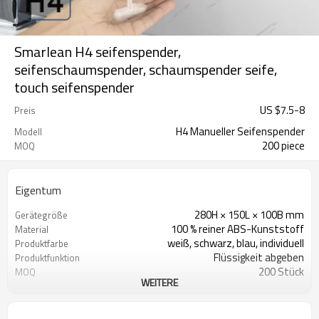
Smarlean H4 seifenspender,
seifenschaumspender, schaumspender seife,
touch seifenspender
US $
7.5
-
8
Preis
H4 Manueller Seifenspender
Modell
200 piece
MOQ
Eigentum
280H × 150L × 100B mm
Gerätegröße
100 % reiner ABS-Kunststoff
Material
weiß, schwarz, blau, individuell
Produktfarbe
Flüssigkeit abgeben
Produktfunktion
200 Stück
MOQ
WEITERE
MOQ ist 200 Stück
Individuelles Logo
MOQ ist 2000 Stück
Individuelle Farbe
MOQ ist 2000 Stück
Individuelles Aussehen