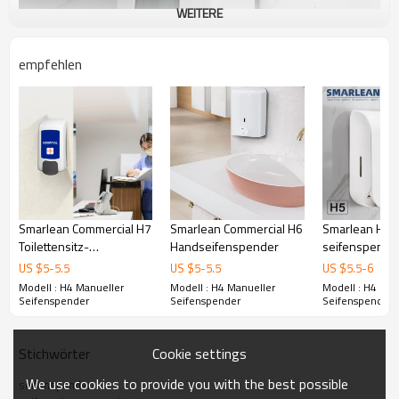
WEITERE
empfehlen
Smarlean Commercial H7
Smarlean Commercial H6
Smarlean H5
Toilettensitz-
Handseifenspender
seifenspende
H4 Manueller Seifenspender
Sprühreiniger,
schaumspende
US $
5
-
5.5
US $
5
-
5.5
US $
5.5
-
6
Seifenspender
seifenspender
Der manuelle Seifenspender H4 mit 1000 ml Fassungsvermögen
Modell : H4 Manueller
Modell : H4 Manueller
Modell : H4 Man
seifenpumps
Seifenspender
Seifenspender
Seifenspender
erfüllt verschiedene Seifenbedürfnisse. Einstellbare Dosierung
(patentiertes Design), Endnutzer können die geeignete Dosierung
entsprechend ihrem tatsächlichen Bedarf einstellen. Zum Drücken
Cookie settings
Stichwörter
ist nur weniger als 5 Pfund Druck erforderlich, was Ihren Gästen ein
besseres Erlebnis bietet.
We use cookies to provide you with the best possible
seifenspender