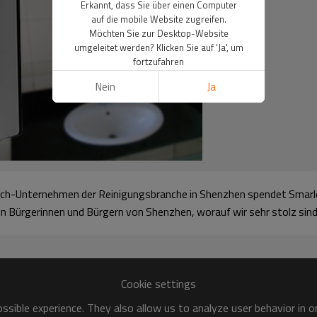
Erkannt, dass Sie über einen Computer
auf die mobile Website zugreifen.
Möchten Sie zur Desktop-Website
umgeleitet werden? Klicken Sie auf 'Ja', um
fortzufahren
Nein
Ja
Tech-Unternehmen der Reinigungsbranche in Shenzhen spendet Smarl
den Bürgerinnen und Bürgern von Shenzhen, worauf wir sehr stolz sind
Cookie settings
sible experience. They also allow us to analyze user behavior in 