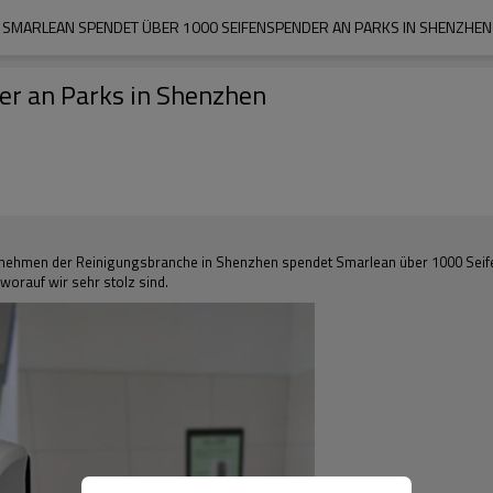
SMARLEAN SPENDET ÜBER 1000 SEIFENSPENDER AN PARKS IN SHENZHEN
er an Parks in Shenzhen
rnehmen der Reinigungsbranche in Shenzhen spendet Smarlean über 1000 Seifen
worauf wir sehr stolz sind.