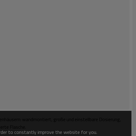
kenhäusern: wandmontiert, große und einstellbare Dosierung,
erte Flasche.
order to constantly improve the website for you.