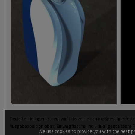
Der leitende Ingenieur entwirft derzeit einen maßgeschneider
Ausgabeposition oben, Einwegflasche, individuell gestaltbare 
We use cookies to provide you with the best pos