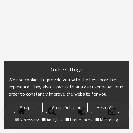
Cookie settings
We use cookies to provide you with the best possible
experience. They also allow us to analyze user behavior in
order to constantly improve the website for you.
Accept all
Accept Selection
Reject All
Startseite
Suche
Kategorie
Anfrage senden
Necessary
Analytics
Preferences
Marketing